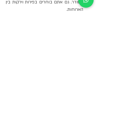
מסודר. גם אתם בוחרים בפירות וירקות בין 
הארוחות.
ומה על פינוקי קיץ? תמיד יש חלופות בריאות - 
צריך למצוא אותם. לדוגמא: במקום עוגת 
השוקולד שמלאה בסוכר ושומן, הכינו עוגת גבינה 
קלילה, קרירה ועשירה בחלבון וסידן החשוב 
לגדילה בריאה.
והכיף הגדול של הקיץ? גלידה! בחרו שלגונים 