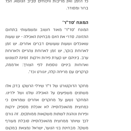
כל הזמן ואין מריבות וויכוחים סביב הנושא. הכל 
ברור ומסודר.
המונח 'סד"ר'
המונח 'סד"ר' מאוד חשוב ומשמעותי בתחום 
התזונה. סדרי את היום מבחינת האכילה - יש שעות 
שאוכלים ושעות שעושים דברים אחרים. יש זמן 
לארוחת בוקר, יש זמן לארוחת צהריים ולארוחת 
ערב. ביניהם יש קערת פירות וירקות זמינה לנשנוש 
וארוחות ביניים נוספות לפי הצורך: אדממה, 
קרקרים עם מריחה קלה, יוגורט וכד'.
מחקר הדוקטורט של ד"ר שירלי הרשקו בדק אלו 
משתנים משפיעים על האכילה שלנו ושל ילדינו. 
המחקר נשען על מחקרים אחרים שמראים כי 
כמחצית מהאוכלוסייה לא אוכלת מספיק ירקות 
ופירות ונוהגת לשתות משקאות ממותקים. זה גורם 
לכך שיותר ממחצית מהאוכלוסייה סובלת מעודף 
משקל. מבחינת בני הנוער, ישראל נמצאת במקום 