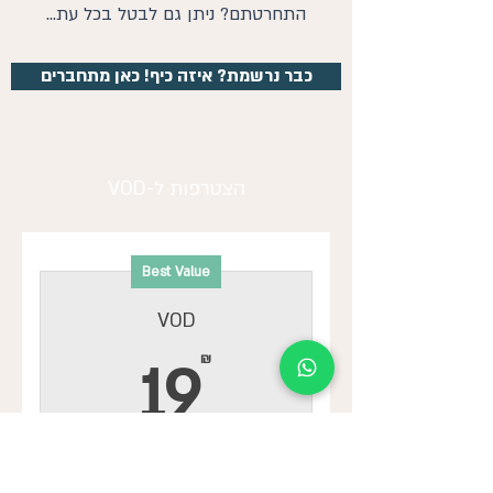
התחרטתם? ניתן גם לבטל בכל עת...
כבר נרשמת? איזה כיף! כאן מתחברים
הצטרפות ל-VOD
Best Value
VOD
19₪
₪
19
לכל חודש
כל ההרצאות במקום אחד