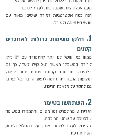
על המלאכה וב-2023, גם ניתן להישען על לא 
מעט אפליקציות שמבקשות לעזור לנו בדרך. 
הנה כמה אסטרטגיות למידה שיטיבו מאוד עם 
אנשי ה-ADHD ולא רק: 
1.
 חלקו משימות גדולות לאתגרים 
קטנים
ממש כמו שקל לנו יותר להתמודד עם "3 קילו 
לירידה במשקל" מאשר "20 קילו ליעד", כך גם 
בלמידה: משימות קטנות ניתנות יותר לניהול 
ומציעות הרבה יותר נחמה לנפש. הדבר יכול כמובן 
גם להקל על מלאכת הריכוז. 
2.
 השתמשו בטיימר
הגדירו טיימר לפרק זמן מסוים, והתמקדו במשימה 
שלפניכם עד שהטיימר כבה.
זה יכול לעזור לשמור אותך על המסלול ולמנוע 
הסחות דעת.