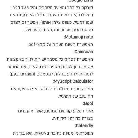
:Google Lens
סורקת כל דבר ומציעה הסברים ומידע על הגירוי 
המצולם (אם ראיתם צמח בטיול ולא ידעתם את 
שמו למשל, פשוט צלמו אותו!). אפשר גם לצלם 
טקסט מספר/עיתון ותקבלו הקראה שלו.
:Metamoji note
מאפשרת רישום הערות על קבצי pdf.
:Camscan
מאפשרת לסרוק כל מסמך ישירות לנייד באמצעות 
צילומו. ניתן לסרוק מספר דפים, לארגן את החומר 
לתיקיות ולהגיע בקלות למסמכים (נשמרים בענן).
:MyScript Calculator
ממירה ספרות מכתב יד לדפוס, ואף מבצעת את 
החישוב של התרגיל.
:Gool
אתר המציע קורסים מגוונים, אשר מועברים 
בצורה בהירה וידידותית.
:Calendly
משפרת מיומנויות כתיבה באנגלית. היא בודקת 