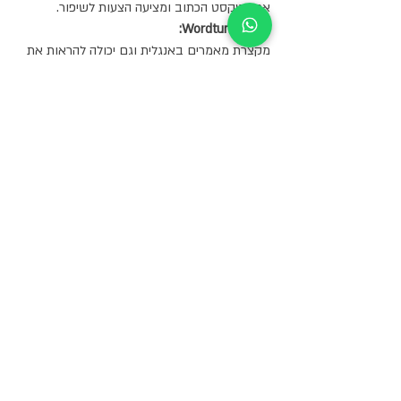
את הטקסט הכתוב ומציעה הצעות לשיפור.
:Wordtune Read
מקצרת מאמרים באנגלית וגם יכולה להראות את 
מילות המפתח המרכזיות של המאמר.
:Xmind
יוצרת מפות חשיבה בעזרתן ניתן לארגן את 
המידע הנלמד כתרשים חזותי.
:Quizlet
מסייעת לשנן ולזכור את החומר הנלמד על ידי 
בניית מאגר שאלות-תשובות. היא מאפשרת 
להיבחן עליהן באמצעות משחקים.
:OneNote
מחברת דיגיטאלית ללימודים, עיצוב ועריכת 
טקסטים. ניתן לצרף קטעי קול, תמונות, סיפורים, 
לערוך מסמכים עם משתתפים אחרים ועוד.
:Tile
עוזרת למצוא חפצים אבודים, באמצעות אריח 
שמחובר לחפץ (ארנק/מפתחות/טלפון), וכשזה 
לא נמצא האפיקצייה תראה את המיקום שלו ואף 