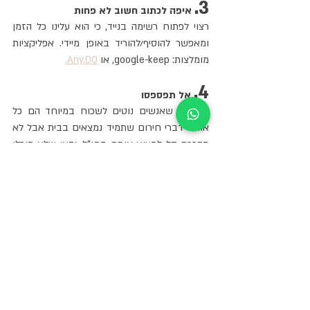
3.
 איפה לכתוב חשוב לא פחות
רצוי לפתוח רשימה בנייד, כי הוא עלינו כל הזמן 
ומאפשר להוסיף/להוריד באופן מיידי. אפליקציות 
מומלצות: google-keep, או 
Any.DO.
4.
 אל תפספסו
הדברים שאנשים נוטים לשכוח במיוחד הם כל 
אותם דברי חירום שתמיד נמצאים בבית אבל לא 
בהכרח קל למצוא אותם בחו"ל, ודאי שלא תוכלו 
לשלוף בקלות. כמו תרופות (במיוחד תרופות 
מרשם), ביטוחים, רישיון, אשראי לחו"ל, כרטיס 
סים וכו'. 
5.
 היו ממוקדים ברשימה
כמה שיותר ספציפיים תהיו - כך תהיו ממוקדים 
יותר. הרשקו ממליצה שלא לכתוב רק "חולצות", 
אלא להבין כמה בדיוק. וכמה מהן קצרות, כמה 
ארוכות, כמה חגיגות וכמה ליומיום.  "אפשר לחלק 