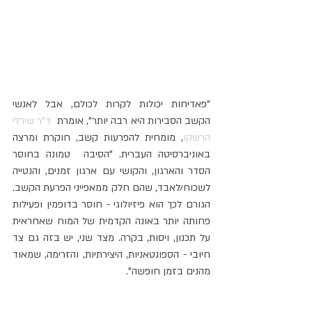
"פאדיחות יכולות לקרות לכולם, אבל לאנשי 
הקשב הסבירות היא רבה יותר", אומרת 
 ד"ר שירלי 
הרשקו
, מומחית להפרעות קשב, חוקרת ומרצה 
באוניברסיטה העברית. "הסיבה  טמונה בחוסר 
הסדר והארגון, והקושי עם ארגון זמנים, והנטייה 
לשכוח/לאבד, שהם חלק ממאפייני הפרעת הקשב. 
הגורם לכך הוא פיזיולוגי - חוסר בדופמין ופעילות 
פחותה יותר באונה הקדמית של המוח שאחראית 
על תכנון, ויסות, בקרה. מצד שני, יש בזה גם צד 
חיובי - הספונטאניות, היצירתיות, והזרימה, שמאוד 
מהנים בזמן חופשה".