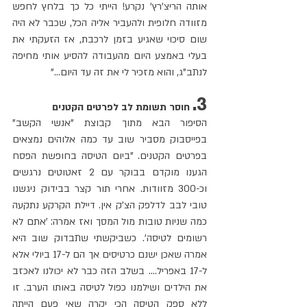
אותה הריצ'רץ' נקרע! הייתי כל כך בלחץ לחפש 
מזוודה חלופית ולהעביר אליה הכל, שכבר לא היה 
שום סיכוי שאגיע בזמן לרכבת, אז הזעקתי את 
בעלי באמצע היום מהעבודה להסיע אותי מחיפה 
לנתב"ג, והוא מזכיר לי את זה עד היום..."
3.
 חוסר תשומת לב לפרטים הקטנים
הסיפור הבא מתוך קבוצת "אנשי הקשב" 
בפייסבוק מסביר שוב עד כמה אלוהים נמצאים 
בפרטים הקטנים. "ביום הטיסה בחופשת הפסח 
הגענו מוקדם בבוקר עם 2 זאטוטים נרגשים 
וכ-300 מזוודות. אחרי תור קצר בבידוק ניגשנו 
טובי לבב לדלפק הצ'ק אין. דיילת הקרקע נתקעה 
כמה שניות טובות מול המסך ואז אמרה: 'אתם לא 
רשומים לטיסה'. כשביקשתי שתבדוק שוב היא 
אמרה שאכן ישנם כרטיסים אך הם ל-17 ביולי אלא 
ל-17 באפריל.... בשלב הזה כבר לא יכולנו לאכזב 
את הילדים ושילמנו כפול לטיסה באותו הערב. זו 
ללא ספק הטיסה הכי יקרה שאי פעם הייתה 