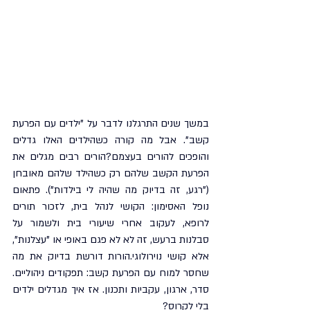
במשך שנים התרגלנו לדבר על "ילדים עם הפרעת 
קשב". אבל מה קורה כשהילדים האלו גדלים 
והופכים להורים בעצמם?הורים רבים מגלים את 
הפרעת הקשב שלהם רק כשהילד שלהם מאובחן 
("רגע, זה בדיוק מה שהיה לי בילדות"). פתאום 
נופל האסימון: הקושי לנהל בית, לזכור תורים 
לרופא, לעקוב אחרי שיעורי בית ולשמור על 
סבלנות ברעש, זה לא לא פגם באופי או "עצלנות", 
אלא קושי נוירולוגי.הורות דורשת בדיוק את מה 
שחסר למוח עם הפרעת קשב: תפקודים ניהוליים. 
סדר, ארגון, עקביות ותכנון. אז איך מגדלים ילדים 
בלי לקרוס?