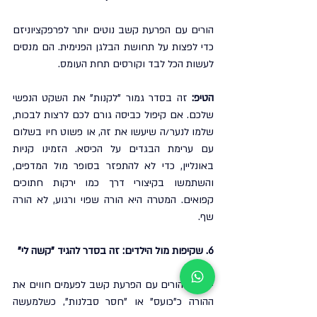
הורים עם הפרעת קשב נוטים יותר לפרפקציוניזם 
כדי לפצות על תחושת הבלגן הפנימית. הם מנסים 
לעשות הכל לבד וקורסים תחת העומס.
הטיפ:
 זה בסדר גמור "לקנות" את השקט הנפשי 
שלכם. אם קיפול כביסה גורם לכם לרצות לבכות, 
שלמו לנער/ה שיעשו את זה, או פשוט חיו בשלום 
עם ערימת הבגדים על הכיסא. הזמינו קניות 
באונליין, כדי לא להתפזר בסופר מול המדפים, 
והשתמשו בקיצורי דרך כמו ירקות חתוכים 
קפואים. המטרה היא הורה שפוי ורגוע, לא הורה 
שף.
6. שקיפות מול הילדים: זה בסדר להגיד "קשה לי"
ילדים להורים עם הפרעת קשב לפעמים חווים את 
ההורה כ"כועס" או "חסר סבלנות", כשלמעשה 