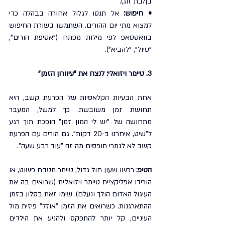
בן/בת זוג).
• חיפוש:
 אל תנסו לגלול אחורה בבהלה כדי 
למצוא מתי יום ההורים. השתמשו בשורת החיפוש 
בוואטסאפ לפי מילות מפתח ("אסיפת הורים", 
"טיול", "להביא").
3. טיימר ויזואלי: לנצח את "עיוורון הזמן"
אחת הבעיות הקלאסיות של הפרעת קשב, היא 
תחושת זמן משובשת. כך למשל, המעבר 
מתחושה של "יש לי המון זמן" הופכת תוך רגע 
ל"שיט, איחרנו ב-20 דקות". גם הורים עם הפרעת 
קשב לא לגמרי תופסים מה זה "עוד רבע שעה".
הטיפ:
 רכשו שעון חול גדול, טיימר מטבח פשוט, או 
הורידו אפליקציית טיימר ויזואלית (שרואים בה את 
העיגול האדום הולך ונעלם). שימו זאת בסלון בזמן 
ההתארגנות. כשרואים את הזמן "אוזל" פיזית מול 
העיניים, קל יותר להתפקס ולהניע את הילדים 