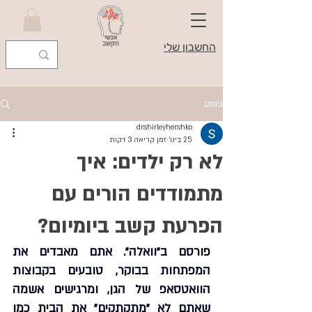
החשבון שלי
פוסט
drshirleyhershko
25 בינו׳
זמן קריאה 3 דקות
לא רק ילדים: איך
מתמודדים הורים עם
הפרעת קשב ביומיום?
פור
סם ב"וואלה". אתם מאבדים את 
המפתחות בבוקר, טובעים בקבוצות 
הוואטסאפ של הגן, ומרגישים אשמה 
שאתם לא "מתקתקים" את הבית כמו 