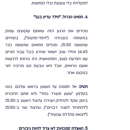
למקלחת בלי צעקות ובלי הפתעות.
4. הסיוט הגדול: "הילד עדיין בגן!"
מכירים את הרגע הזה שאתם שקועים עמוק 
במשימה בעבודה ("היפר-פוקוס"), בטוחים 
שהשעה 15:30, ומגלים פתאום שהשעה כבר 
16:45 והילד שוב יישאר אחרון בגן? עבור הורים 
עם הפרעת קשב, הסיטואציה הזו גורמת לרגשות 
אשם נוראיים, אבל היא נובעת נטו מריכוז יתר 
במקום אחר.
הטיפ:
 אל תסמכו על השעון בראש שלכם. כוונו 
בטלפון "שעון מעורר כפול" ולא סתם תזכורת 
ביומן שקל להחליק הצידה: צלצול ראשון ב-15:30 
("להתחיל לסגור דברים"), וצלצול שני ב-15:50 
("לצאת מהדלת עכשיו!").
5. האצלת סמכויות: לא צריך להיות גיבורים