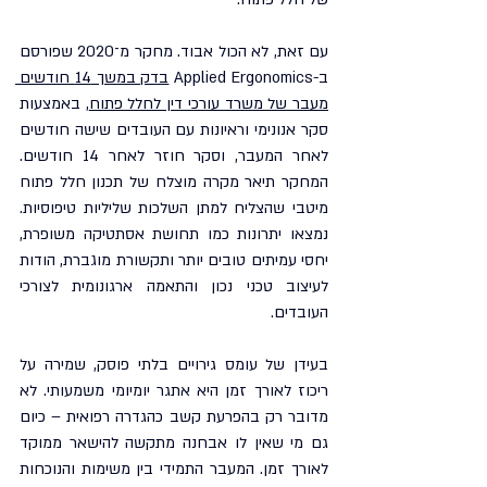
עם זאת, לא הכול אבוד. מחקר מ־2020 שפורסם 
ב-Applied Ergonomics 
בדק במשך 14 חודשים 
מעבר של משרד עורכי דין לחלל פתוח
, באמצעות 
סקר אנונימי וראיונות עם העובדים שישה חודשים 
לאחר המעבר, וסקר חוזר לאחר 14 חודשים. 
המחקר תיאר מקרה מוצלח של תכנון חלל פתוח 
מיטבי שהצליח למתן השלכות שליליות טיפוסיות. 
נמצאו יתרונות כמו תחושת אסתטיקה משופרת, 
יחסי עמיתים טובים יותר ותקשורת מוגברת, הודות 
לעיצוב טכני נכון והתאמה ארגונומית לצורכי 
העובדים.
בעידן של עומס גירויים בלתי פוסק, שמירה על 
ריכוז לאורך זמן היא אתגר יומיומי משמעותי. לא 
מדובר רק בהפרעת קשב כהגדרה רפואית – כיום 
גם מי שאין לו אבחנה מתקשה להישאר ממוקד 
לאורך זמן. המעבר התמידי בין משימות והנוכחות 