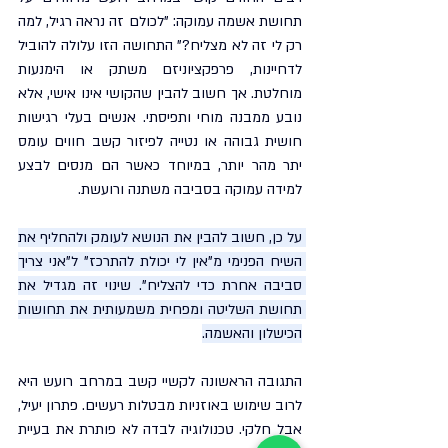
תחושת אשמה עמוקה: "לכולם זה נראה רגיל, למה 
רק לי זה לא מצליח?" התחושה הזו עלולה להוביל 
לדחיינות, פרפקציוניזם משתק או הימנעות 
מוחלטת. אך חשוב להבין שהקושי אינו אישי, אלא 
נובע ממבנה מוחי ותפיסתי. אנשים בעלי רגישות 
חושית גבוהה או נטייה לפיזור קשב חווים עומס 
יתר מהר יותר, במיוחד כאשר הם מנסים לבצע 
למידה עמוקה בסביבה משתנה ורועשת.
על כן, חשוב להבין את הנושא לעומק ולהחליף את 
השיח הפנימי מ"אין לי יכולת להתרכז" ל"אני צריך 
סביבה אחרת כדי להצליח". שינוי זה מגדיל את 
תחושת השליטה ומפחית משמעותית את תחושות 
הכישלון והאשמה.
התגובה הראשונה לקשיי קשב במרחב רועש היא 
לרוב שימוש באוזניות מבטלות רעשים. פתרון יעיל, 
אבל חלקי. טכנולוגיה לבדה לא פותרת את בעיית 