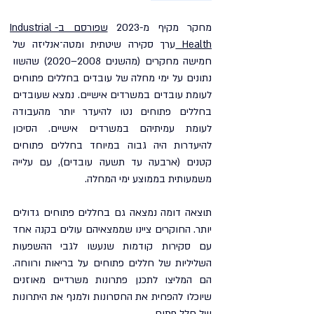
מחקר מקיף מ-2023 
שפורסם ב-Industrial 
Health 
ערך סקירה שיטתית ומטה־אנליזה של 
חמישה מחקרים (מהשנים 2008–2020) שהשוו 
נתונים על ימי מחלה של עובדים בחללים פתוחים 
לעומת עובדים במשרדים אישיים. נמצא שעובדים 
בחללים פתוחים נטו להיעדר יותר מהעבודה 
לעומת עמיתיהם במשרדים אישיים. הסיכון 
להיעדרות היה גבוה במיוחד בחללים פתוחים 
קטנים (ארבעה עד תשעה עובדים), עם עלייה 
משמעותית בממוצע ימי המחלה.
תוצאה דומה נמצאה גם בחללים פתוחים גדולים 
יותר. החוקרים ציינו שממצאיהם עולים בקנה אחד 
עם סקירות קודמות שנעשו לגבי ההשפעות 
השליליות של חללים פתוחים על בריאות ורווחה. 
הם המליצו לתכנן פתרונות משרדיים מאוזנים 
שיוכלו להפחית את החסרונות ולמנף את היתרונות 
של חלל פתוח.