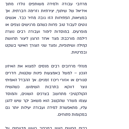
מרחבי עבודה ולמידה משותפים נולדו מתוך 
אידיאל של שיתוף, יצירתיות וזרימה חברתית. אך 
במציאות, הפתיחות הזו גובה מחיר כבד. אנשים 
נוטים לעבוד טוב פחות כשהם מרגישים נצפים או 
מופרעים. במוסדות לימוד ועבודה רבים נוצרה 
דילמה מורכבת: מצד אחד הרצון ליצור תחושת 
קהילה ושיתופיות, ומצד שני הצורך האישי בשקט 
ובפרטיות.
מנהלי מרחבים רבים מנסים למצוא את האיזון 
הנכון – למשל באמצעות פינות שקטות, חדרים 
סגורים או אזורי ריכוז זמניים. אך ההבדל האמיתי 
נוצר דווקא בתרבות השימוש. כשהשיח 
הקולקטיבי מתחשב בצרכים השונים, והמוסד 
עצמו משדר שהקשב הוא משאב יקר שיש להגן 
עליו, מתאפשרת למידה ועבודה יעילות יותר גם 
במקומות פתוחים.
רבים החווים קושי במרחב רועש מדווחים על 