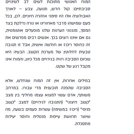
המוח האנושי מתוכנת לשים לב לשינויים 
סביבתיים: קול חדש, תנועה, צבע – לאורך 
האבולוציה אלו היו סימני אזהרה חיוניים. לכן, בכל 
פעם שמישהו מדבר מאחורינו או נורה נדלקת בצד 
המסך, מנגנוני הערנות שלנו מופעלים אוטומטית, 
גם אם איננו רוצים בכך. אנשים רבים מפרשים את 
זה כחוסר ריכוז או חולשה אישית, אבל זו תגובה 
טבעית לחלוטין של מערכת הקשב. הבעיה היא 
שכיום הסביבה רוויה בגירויים מכל כיוון, והמוח אינו 
מקבל רגע של שקט.
במילים אחרות, אין זה המוח שנחלש, אלא 
הסביבה שהפכה תובענית מדי עבורו. במרחב 
משותף, אדם עשוי למצוא עצמו מחליף בין מצב 
"קשב חיצוני" (התגובה לגירויים) למצב "קשב 
פנימי" (ריכוז במשימה) עשרות פעמים בשעה, מה 
שיוצר תחושת עייפות מנטלית וחוסר יעילות 
מתסכלת.