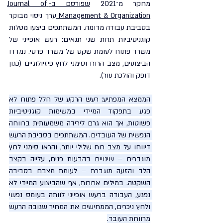
מחקר מ־2021 
שפורסם ב-Journal of 
Management & Organization 
ערך ניסוי מבוקר 
בסביבת עבודה מדומה. המשתתפים ביצעו מטלות 
קוגניטיביות תחת שני תנאים: רעש אופייני של 
משרד פתוח לעומת שקט של משרד פרטי. נמדדו 
הביצועים, מצב הרוח וסימני לחץ פיזיולוגיים (כגון 
דופק והולכת עור).
הממצא המפתיע: רעש הרקע של חלל פתוח לא 
פגע בתפקוד המיידי במשימות קוגניטיביות 
פשוטות, אך הוא גרם לירידה משמעותית ברווחה 
הנפשית של העובדים. המשתתפים בסביבת הרעש 
דיווחו על מצב רוח שלילי יותר, והראו סימני לחץ 
מוגברים – שינויים בהבעות פנים, עלייה בקצב 
הלב והזעה מוגברת – לעומת מצבם בסביבה 
השקטה. במילים אחרות, אף שהביצוע המיידי לא 
נפגע, העבודה ברעש אופייני לוותה בעומס נפשי 
ולחץ ניכרים, הממחישים את המחיר שגובה הרעש 
מרווחת העובד.