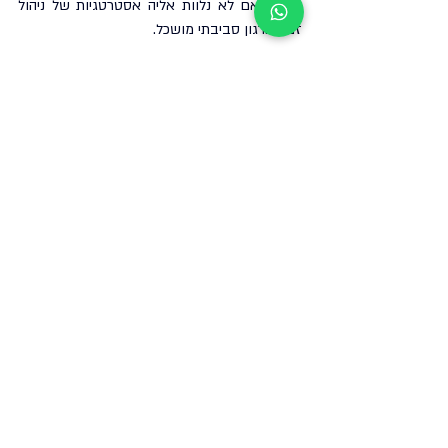
הריכוז אם לא נלוות אליה אסטרטגיות של ניהול 
זמן וארגון סביבתי מושכל.
רצוי לאמץ גישה משולבת: יצירת שגרה קבועה 
(מקום ושעה קבועים), תכנון משימות לפי רמות 
אנרגיה אישיות, ותחימה של פרקי זמן קצרים 
לריכוז מוחלט. בנוסף, כדאי להיעזר בכלים 
דיגיטליים לניהול משימות במקום להשתמש 
בעשרות חלונות פתוחים במקביל, שרק מגבירים 
את תחושת הפיצול והעומס. כשאנחנו מעצבים 
סביבה שתומכת בקשב – גם טכנולוגית וגם 
התנהגותית – אנחנו מאפשרים למוח לחזור להיות 
יעיל ומפיק.