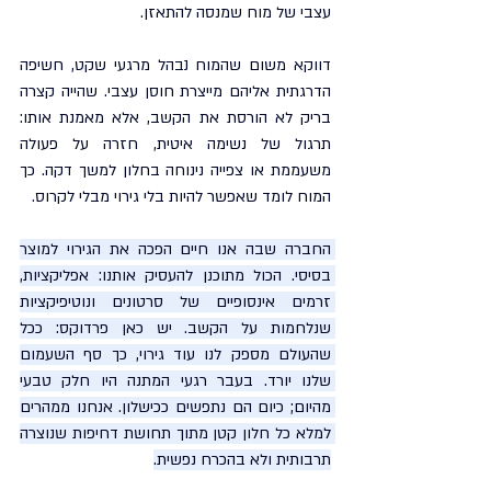
עצבי של מוח שמנסה להתאזן.
דווקא משום שהמוח נבהל מרגעי שקט, חשיפה 
הדרגתית אליהם מייצרת חוסן עצבי. שהייה קצרה 
בריק לא הורסת את הקשב, אלא מאמנת אותו: 
תרגול של נשימה איטית, חזרה על פעולה 
משעממת או צפייה נינוחה בחלון למשך דקה. כך 
המוח לומד שאפשר להיות בלי גירוי מבלי לקרוס.
החברה שבה אנו חיים הפכה את הגירוי למוצר 
בסיסי. הכול מתוכנן להעסיק אותנו: אפליקציות, 
זרמים אינסופיים של סרטונים ונוטיפיקציות 
שנלחמות על הקשב. יש כאן פרדוקס: ככל 
שהעולם מספק לנו עוד גירוי, כך סף השעמום 
שלנו יורד. בעבר רגעי המתנה היו חלק טבעי 
מהיום; כיום הם נתפשים ככישלון. אנחנו ממהרים 
למלא כל חלון קטן מתוך תחושת דחיפות שנוצרה 
תרבותית ולא בהכרח נפשית.