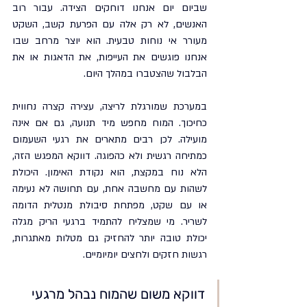
שביום יום אנחנו דוחקים הצידה. עבור רוב 
האנשים, לא רק אלה עם הפרעת קשב, השקט 
מעורר אי נוחות טבעית. הוא יוצר מרחב שבו 
אנחנו פוגשים את העייפות, את הדאגות או את 
הבלבול שהצטברו במהלך היום.
במערכת שמורגלת לריצה, עצירה קצרה נחווית 
כחיכוך. המוח מחפש מיד תנועה, גם אם אינה 
מועילה. לכן רבים מתארים את רגעי השעמום 
כמתיחה רגשית ולא כהפוגה. דווקא המפגש הזה, 
הלא נוח במקצת, הוא נקודת האימון. היכולת 
לשהות עם מחשבה אחת, עם תחושה לא נעימה 
או עם שקט, מפתחת סיבולת מנטלית הדומה 
לשריר. מי שמצליח להתמיד ברגעי הריק מגלה 
יכולת טובה יותר להחזיק גם מטלות מאתגרות, 
רגשות חזקים ולחצים יומיומיים.
דווקא משום שהמוח נבהל מרגעי 