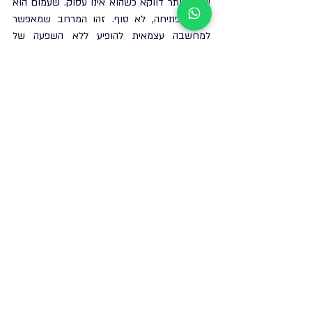
יצירתי יותר דווקא כשהוא אינו עסוק. שעמום הוא 
נקודת פתיחה, לא סוף. זהו המרחב שמאפשר 
למחשבה עצמאית להופיע ללא השפעה של 
מסכים, אנשים או דרישות חיצוניות.
נוחו: איך להתאמן על "לא לעשות 
כלום"?
🔹 
התחילו בדקה אחת של שקט ביום
לא מדיטציה ולא תרגול מובנה. דקה אחת שבה לא 
עושים כלום. יושבים, נושמים, מתבוננים. זו יחידת 
אימון בסיסית לקשב.
🔹 
צרו רגעים של המתנה ביומן
בין משימה למשימה השאירו שתי דקות ללא 
פעולה. אל תמלאו אותן. זהו מרחב קצר שבו 
המוח מתאפס.