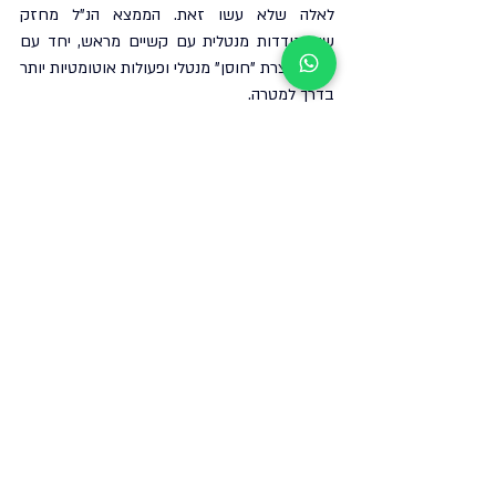
לאלה שלא עשו זאת. הממצא הנ"ל מחזק 
שהתמודדות מנטלית עם קשיים מראש, יחד עם 
תכנון, יוצרת "חוסן" מנטלי ופעולות אוטומטיות יותר 
בדרך למטרה.
🎯 
שלבו פיתויים
ניסוי שפורסם 
בכתב העת 2014 ב־Management 
Science הראה ששילוב משימה רצויה עם פעילות 
נחוצה משפר התמדה. משתתפים קיבלו גישה 
לספרי אודיו מרתקים רק כשהם במכון הכושר. 
ברבעון הראשון, קבוצת ה"צירוף" ביקרה בחדר 
הכושר בתדירות גבוהה ב־51 אחוז לעומת קבוצת 
ביקורת. המשתתפים שנהנו מהספרים תוך כדי 
האימון התמידו יותר בפעילות, גם אם האפקט 
נחלש עם הזמן. 61 אחוז מהם אף היו מוכנים 
לשלם כדי להמשיך בשיטה. הממצא מלמד 
שחיבור בין הנאה מיידית לפעולה מועילה מפחית 
דחיינות ומגביר התמדה.