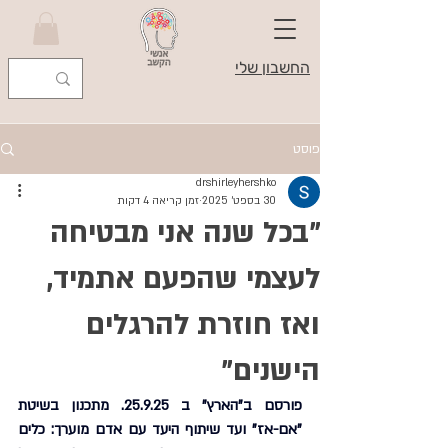
החשבון שלי
פוסט
drshirleyhershko
30 בספט׳ 2025
זמן קריאה 4 דקות
"בכל שנה אני מבטיחה
לעצמי שהפעם אתמיד,
ואז חוזרת להרגלים
הישנים"
פורסם ב"הארץ" ב 25.9.25. מתכנון בשיטת 
"אם-אז" ועד שיתוף היעד עם אדם מוערך: כלים 