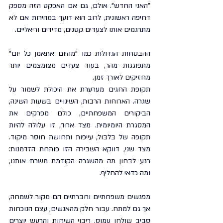
"האני החדש". אולם, גם אם האפקט הזה מספק 
דחיפה ראשונית, לרוב הוא דועך במהירות אם לא 
מתרגמים אותו לצעדים קטנים, מדידים וריאליים. 
ההבטחות הגדולות כמו "מהיום אתאמן כל יום" 
מתפוגגות מהר, בעוד צעדים מצומצמים יותר 
מחזיקים לאורך זמן.
תקופת החגים מערערת את היכולת לשמור על 
שגרה. הארוחות הרבות, השינויים בשעות השינה, 
הביקורים המשפחתיים, כולם מפרקים את 
המסגרת היומיומית. מצד אחד, זו עלולה להיות 
תקופה של בלבול, עייפות ותחושת חוסר מיקוד. 
מצד שני, דווקא השבירה הזו פותחת הזדמנות: 
רגע לבחון מה מהשגרה הקודמת משרת אותנו, 
ומה כדאי להחליף.
מפגשים משפחתיים וחברתיים הם מקור לשמחה, 
אך גם למתח. עבור חלק מהאנשים, עצם הנוכחות 
סביב שולחן עמוס, ריבוי השיחות והרעש יוצרים 