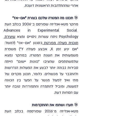
אחרי שההתלהבות הראשונית דועכת.
🎯 
תכננו מה המטרה שלכם בצורת "אם–אז"
מחקר מטא-אנליזה שפורסם ב־2006 בכתב העת 
Advances in Experimental Social 
Psychology ניתח עשרות ניסויים ומצא 
שיצירת 
תוכנית פעולה מפורטת 
בסגנון "אם–אז" (למשל: 
"אם יגיע זמן X, אבצע פעולה Y") משפרת 
משמעותית את השגת המטרה. במחקר נמצא 
שלמשתתפים שהציבו "כוונות יישום" הייתה 
סבירות גבוהה יותר לבצע את הפעולות הנדרשות 
ולהתגבר על מכשולים. כלומר, תכנון מקדים של 
מתי ואיך לפעול מגשר על הפער בין הכוונה 
למעשה, ומוביל להתמדה והתמודדות טובה יותר 
עם הסחות דעת.
🎯 
תעדו ושתפו את ההתקדמות
מטא-אנליזה מ־2016 שפורסמה בכתב העת 