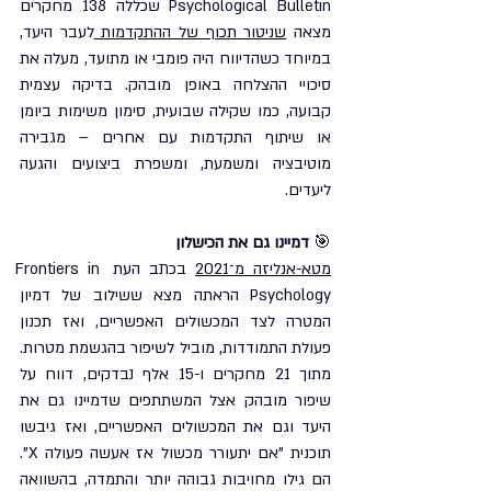
Psychological Bulletin שכללה 138 מחקרים 
מצאה 
שניטור תכוף של ההתקדמות 
לעבר היעד, 
במיוחד כשהדיווח היה פומבי או מתועד, מעלה את 
סיכויי ההצלחה באופן מובהק. בדיקה עצמית 
קבועה, כמו שקילה שבועית, סימון משימות ביומן 
או שיתוף התקדמות עם אחרים – מגבירה 
מוטיבציה ומשמעת, ומשפרת ביצועים והגעה 
ליעדים.
🎯 
דמיינו גם את הכישלון
מטא-אנליזה מ־2021
 בכתב העת Frontiers in 
Psychology הראתה מצא ששילוב של דמיון 
המטרה לצד המכשולים האפשריים, ואז תכנון 
פעולת התמודדות, מוביל לשיפור בהגשמת מטרות. 
מתוך 21 מחקרים ו-15 אלף נבדקים, דווח על 
שיפור מובהק אצל המשתתפים שדמיינו גם את 
היעד וגם את המכשולים האפשריים, ואז גיבשו 
תוכנית "אם יתעורר מכשול אז אעשה פעולה X". 
הם גילו מחויבות גבוהה יותר והתמדה, בהשוואה 