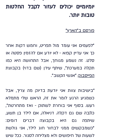
יומיומיים יכולים לעזור לקבל החלטות 
טובות יותר.
פורסם ב"הארץ"
"לפעמים אני עומד מול תפריט, וחמש דקות אחר 
כך אני עדיין קפוא - לא יודע אם להזמין פסטה או 
סלט. זה נשמע מגוחך, אבל התחושה היא כמו 
תקלה במערכת", שיתף עידן (שם בדוי) בקבוצת 
הפייסבוק
 "אנשי הקשב".
"בישיבות צוות אני יודעת בדיוק מה צריך, אבל 
כשמגיע הרגע לומר את זה, הראש שלי מתמלא 
רעש. בסוף אני בוחרת לשתוק - ואז מתחרטת", 
כתבה שם גם דקלה. דניאלה, אם לילד בן תשע, 
שיתפה גם היא בקבוצה דברים דומים: 
"כשמבקשים ממני לבחור חוג לילד, אני גולשת 
לשעות של חיפושים ולא מצליחה לסגור. ככל שיש 