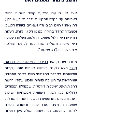
חושבים מהר, מסננים לאט
אצל אנשים עם הפרעת קשב רשתות המוח 
האמונות על בקרה מתקשות "לכבות" רעשי רקע. 
התוצאה: גירויים רבים מדי נשארים בשדה הקשב, 
וכשצריך לחדד בחירה, מנגנון הסינון קורס. העלות 
המיידית היא דילול משאבי החלטה; העלות העקיפה 
היא עייפות מנטלית שמדרבנת לעתים החלטה 
אימפולסיבית ("רק שייגמר").
מחקר שבדק את 
ההיבט הנוירולוגי של הפרעת 
קשב
 מצא ליקויים בשלוש רשתות מוח עיקריות 
שקשורות בקבלת החלטות: רשת ברירת המחדל, 
שאחראית על חשיבה פנימית ותכנון עתידי; הרשת 
החזיתית-סטריאטלית דורסלית, שמנהלת תפקודים 
ניהוליים כמו תכנון, השוואת אפשרויות ושיקול 
דעת; והמערכת הדופמינרגית של הרשת הוונטרלית, 
שמעבדת רמזים לערך עתידי וקשורה ביכולת 
לחכות לתוצאה. כשהרשתות האלה אינן פועלות 