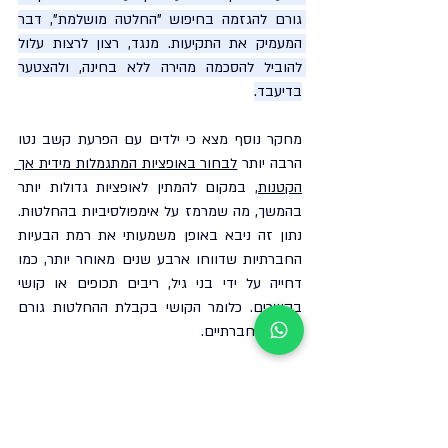
גורם להגזמה בחיפוש "החלטה מושלמת", דבר 
המעמיק את התקיעות. מנגד, רצון לרצות עלול 
להוביל להסכמה מהירה ללא בחינה, ולהצטער 
בדיעבד.
מחקר נוסף מצא כי ילדים עם הפרעת קשב נטו 
הרבה יותר 
לבחור באופציות המתגמלות מידית אך 
הקטנות
, במקום להמתין לאופציות גדולות יותר 
בהמשך, מה שמרמז על אימפולסיביות בהחלטות. 
נתון זה ניבא באופן משמעותי את רמת הבעיות 
החברתיות שדווחו ארבע שנים מאוחר יותר, כמו 
דחייה על ידי בני גיל, ריבים תכופים או קושי 
בקשרים. כלומר הקושי בקבלת ההחלטות גורם 
לקשיים חברתיים.
כך לדוגמה, ילד שאינו מסוגל לדחות סיפוקים 
ואימפולסיבי בהחלטותיו עלול להתפרץ על חברים, 
להתקשות לחלוק צעצועים או לא לעמוד 