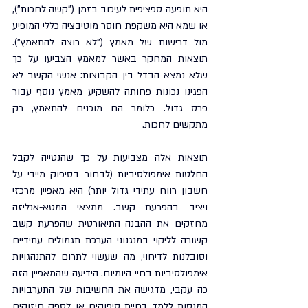
היא תופעה ספציפית לעיכוב בזמן ("קשה לחכות"), 
או שמא היא משקפת חוסר מוטיבציה כללי המופיע 
מול דרישות של מאמץ ("לא רוצה להתאמץ"). 
תוצאות המחקר באשר למאמץ הצביעו על כך 
שלא נמצא הבדל בין הקבוצות: אנשי הקשב לא 
הפגינו נכונות פחותה להשקיע מאמץ נוסף עבור 
פרס גדול. כלומר הם מוכנים להתאמץ, רק 
מתקשים לחכות.
תוצאות אלה מצביעות על כך שהנטייה לקבל 
החלטות אימפולסיביות (לבחור בסיפוק מיידי על 
חשבון רווח עתידי גדול יותר) היא מאפיין מרכזי 
ויציב בהפרעת קשב. ממצאי המטא-אנליזה 
מחזקים את ההבנה התיאורטית שהפרעת קשב 
קשורה לליקוי במנגנוני הערכת תגמולים עתידיים 
וסובלנות לדיחוי, מה שעשוי לתרום להתנהגויות 
אימפולסיביות בחיי היומיום. הידיעה שהמאפיין הזה 
כה עקבי, מדגישה את החשיבות של התערבויות 
המנסות ללמד דחיית סיפוקים או לספק חיזוקים 