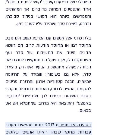
הפופולרי של הפרעת קשב כ"קושי לשבת בשקט", 
אחד התסמינים הפחות מדוברים אך המהותיים 
והמפריעים ביותר הוא הקושי בניהול סביבתי, 
ובפרט, ביצירת סדר ושמירה עליו לאורך זמן.
בלגן כרוני אצל אנשים עם הפרעת קשב אינו נובע 
מחוסר רצון או מחוסר מודעות. לרוב, הם דווקא 
מבינים היטב את החשיבות של סדר ואף 
משתוקקים לו, אך בפועל הם מתקשים לתרגם את 
הכוונה לפעולה מתמשכת. הבעיה אינה רק ביצירת 
סדר, אלא גם בשימורו: שמירה על תחזוקה 
יומיומית, הבנת קטגוריות ארגון והחזרת פריטים 
למקומם. הנטייה לדחות, ההסחות התכופות והקושי 
בסיום משימות גורמים לכך שחפצים "נתקעים 
באמצע", והתוצאה היא מרחב שמתמלא אט אט 
בכאוס.
בסקירה איכותנית 
מ-2017 רוכזו ממצאים מעשר 
עבודות מחקר שבהן רואיינו אנשים שלוקים 