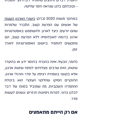
להשליך דברים וחפצים שהונחו "רק לרגע" ונשכחו 
- וקיבלתם בלגן שנראה חסר שליטה.
במחקר משנת 2020 נבדקו 
כישורי הארגון העצמי 
של אנשים עם הפרעת קשב. התברר שלמרות 
שהם יודעים כיצד לארגן ולהשתמש באסטרטגיות 
ארגון בדומה לאוכלוסייה ללא הפרעת קשב, הם 
מתקשים להתמיד ביישום האסטרטגיות לאורך 
זמן.
כלומר, הבעיה אינה בהכרח בחוסר ידע או בהיעדר 
שיטות, היות שרבים מצליחים לפתח שיטות ארגון, 
אלא בקושי בשמירה רציפה על סדר והרגלי ארגון. 
החוקרים הסיקו שהליקוי העיקרי הוא ביכולת 
ההתמדה והעקביות, מה שמוביל בסופו של דבר 
לבלגן כרוני, למרות ניסיונות חוזרים ונשנים לעשות 
סדר.
אם רק הייתם מתאמצים