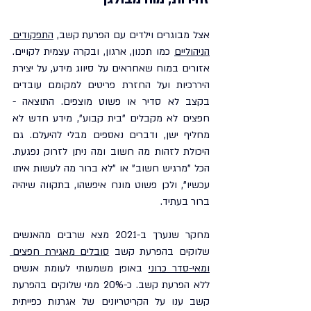
אצל מבוגרים וילדים עם הפרעת קשב, 
התפקודים 
הניהוליים
 כמו תכנון, ארגון, ובקרה עצמית לקויים. 
אזורים במוח שאחראים על סיווג מידע, על יצירת 
היררכיות ועל החזרת פריטים למקומם עובדים 
בקצב לא סדיר או פשוט מוצפים. התוצאה - 
חפצים לא מקבלים "בית קבוע", מידע חדש לא 
מחליף ישן, ודברים נאספים מבלי להיעלם. גם 
היכולת לזהות מה חשוב ומה ניתן לזרוק נפגעת. 
הכל "מרגיש חשוב" או "לא ברור מה לעשות איתו 
עכשיו", ולכן פשוט מונח איפשהו, בתקווה שיהיה 
ברור בעתיד.
מחקר שנערך ב-2021 מצא שרבים מהאנשים 
שלוקים בהפרעת קשב 
סובלים מאגירת חפצים 
ומאי-סדר כרוני
 באופן משמעותי לעומת אנשים 
ללא הפרעת קשב. כ-20% ממי שלוקים בהפרעת 
קשב ענו על הקריטריונים של אגרנות כפייתית 