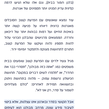
(בלגן חמור בבית), וגם אלו שלא הגיעו לרמה 
קלינית עדיין הפגינו יותר תסמינים של אגרנות.
עוד נמצא שאנשים עם הפרעת קשב הסובלים 
מאגרנות כרונית דיווחו על פגיעה קשה יותר 
באיכות החיים ועל רמות גבוהות יותר של דיכאון 
וחרדה. הממצאים מדגישים שהבלגן הכרוני עלול 
להוות תסמין נלווה ועיקש של הפרעת קשב, 
התורם לתחושות מצוקה ולתפקוד יומיומי ירוד.
מגיל צעיר ילדים עם הפרעת קשב שומעים בבית 
משפטים כמו: "אתה כזה מבולגן", "תסדרי כבר את 
החדר", או "תלמדו לשים דברים במקום". תחושת 
הכישלון נרשמת עמוק – מלווה בתחושת ניתוק 
ובהשוואה תמידית לאחרים: "כולם מצליחים 
לשמור על סדר, רק אני לא".
אבל הקושי בסדר ובארגון אינו עצלנות, אלא ביטוי 
לעיבוד מידע שונה. מרחב מבולגן הוא לעיתים 