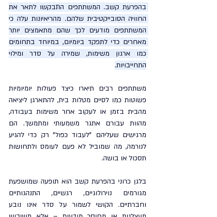
בהפרעת קשב. המשתתפים התבקשו לתאר את 
החוויה הסובייקטיבית שלהם. מהריאיונות עלה כי 
המשתתפים מודעים לכך שהם מתאמצים יותר 
מאחרים כדי לתפקד ביומיום, במיוחד בתחומים 
כמו ארגון משימות, שמירה על סדר ומילוי 
התחייבויות.
משתתפים רבים תיארו כיצד פעולות יומיומיות 
פשוטות כמו לסיים מטלות בית, להתארגן ליציאה 
מהבית בזמן או לעקוב אחר משימות בעבודה, 
מהוות עבורם אתגר משמעותי ומתמשך. הם 
מרגישים שעליהם "לעבוד כפול" רק כדי להגיע 
לנורמה, מה שמוביל לא פעם לעומס ולתחושות 
תסכול או בושה.
בלגן כרוני בהפרעת קשב הוא תופעה שמושפעת 
מגורמים נוירולוגיים, רגשיים, התנהגותיים 
וחברתיים. הקושי לשמור על סדר אינו נובע 
מעצלנות או מחוסר מודעות – אלא משיבוש 