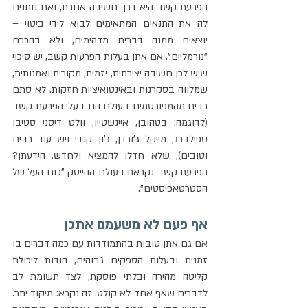
הפרעת קשב היא דרך חשיבה אחרת, ואם נותנים 
לה את התנאים המתאימים לבוא לידי ביטוי – 
יוצאים ממנה דברים מדהימים, ולא בהכרח 
"נורמליים". אם אתן בעלות הפרעות קשב, יש סיכוי 
שיש לכן חשיבה יצירתית, יזמית, מקורית ואמנותית, 
שמלווה בסקרנות ובאינטואיציות חזקות. לא סתם 
רבים מהמפורסמים בעולם הם בעלי הפרעת קשב 
(לדוגמה: בטהובן, איינשטיין, וולט דיסני סטיבן 
ספילברג, מייקל ג'ורדן, ג'ון קנדי ויש עוד רבים 
וטובים), שלא חדלו להמציא ולחדש. הידעתן? 
הפרעת קשב נקראת בעולם ההייטק "כוח העל של 
הסטרטאפיסטים".
אף פעם לא משעמם אתכן
אם גם אתן טובות בהתמודדות עם כמה דברים בו 
זמנית ובעלות הספקים גבוהים, הודות ליכולת 
קליטה מהירה ובלתי פוסקת, לצד תשומת לב 
לדברים שאף אחד לא קולט. זה נקרא: מיקוד יתר. 