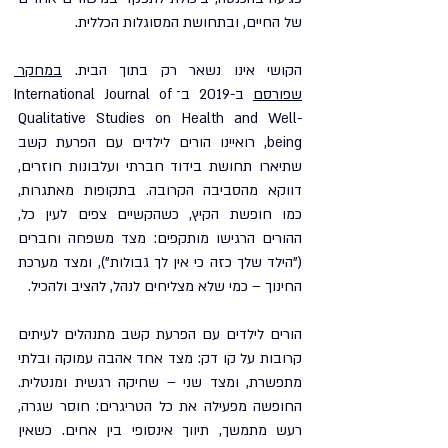
של החיים, ובתחושת המסוגלות הכללית.
הקושי אינו נשאר רק בתוך הבית. 
במחקר 
שפורסם
 ב-2019 ב־International Journal of 
Qualitative Studies on Health and Well-
being, רואיינו הורים לילדים עם הפרעת קשב 
שתיארו תחושת בידוד חברתי ועלבונות חוזרים, 
דווקא מהסביבה הקרובה. בתקופות מאתגרות, 
כמו חופשת הקיץ, כשהקשיים צפים לעין כל, 
ההורים הרגישו מותקפים: מצד משפחה וחברים 
("הילד שלך כזה כי אין לך גבולות"), ומצד מערכת 
החינוך – כמי שלא מצליחים לנהל, להציב ולהכיל.
הורים לילדים עם הפרעת קשב מתנהלים לעיתים 
קרובות על קו דק: מצד אחד אהבה עמוקה ובלתי 
מתפשרת, ומצד שני – שחיקה רגשית ומנטלית. 
החופשה מפעילה את כל הטריגרים: חוסר שגרה, 
רעש מתמשך, תיווך אינסופי בין אחים. כשאין 