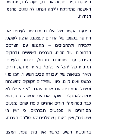
הפסקת קפה שקטה או רבע שעה לבד, תחושת 
האשמה מתחזקת ("למה אנחנו לא נהנים מהזמן 
הזה?").
הפרעת הקשב של הילדים מדגישה לעיתים את 
החוסר בקשב של ההורים לעצמם. הרצון לשקט, 
ללמידה ולתחביבים – מתנגש עם הצרכים 
הדחופים של הבית. הצרכים האישיים נדחקים 
הצידה, עד שנותרים תסכול, ריקנות ולעיתים 
תגובות של "הכל או כלום". באותו מחקר, הורים 
תיארו מציאות של "עבודה סביב השעון". זמן פנוי 
כמעט ואינו קיים, כיוון שהילדים זקוקים להשגחה 
וטיפול מתמידים. אם אחת אמרה: "אני אפילו לא 
יכולה להתקלח בשקט. אם אני מסיטה מבט, הוא 
כבר במהומה". הורים אחרים סיפרו שהם נמנעים 
מסידורים או מפגשים חברתיים, כי "אין מי 
שישגיח", ואין ביטחון שהילדים לא יסתבכו בצרות.
בחופשת הקיץ, כאשר אין בית ספר, המצב 