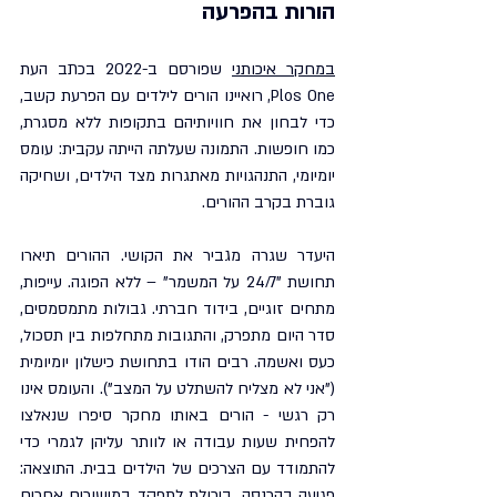
הורות בהפרעה
במחקר איכותני
 שפורסם ב-2022 בכתב העת 
Plos One, רואיינו הורים לילדים עם הפרעת קשב, 
כדי לבחון את חוויותיהם בתקופות ללא מסגרת, 
כמו חופשות. התמונה שעלתה הייתה עקבית: עומס 
יומיומי, התנהגויות מאתגרות מצד הילדים, ושחיקה 
גוברת בקרב ההורים.
היעדר שגרה מגביר את הקושי. ההורים תיארו 
תחושת "24/7 על המשמר" – ללא הפוגה. עייפות, 
מתחים זוגיים, בידוד חברתי. גבולות מתמסמסים, 
סדר היום מתפרק, והתגובות מתחלפות בין תסכול, 
כעס ואשמה. רבים הודו בתחושת כישלון יומיומית 
("אני לא מצליח להשתלט על המצב"). והעומס אינו 
רק רגשי - הורים באותו מחקר סיפרו שנאלצו 
להפחית שעות עבודה או לוותר עליהן לגמרי כדי 
להתמודד עם הצרכים של הילדים בבית. התוצאה: 
פגיעה בהכנסה, ביכולת לתפקד במישורים אחרים 