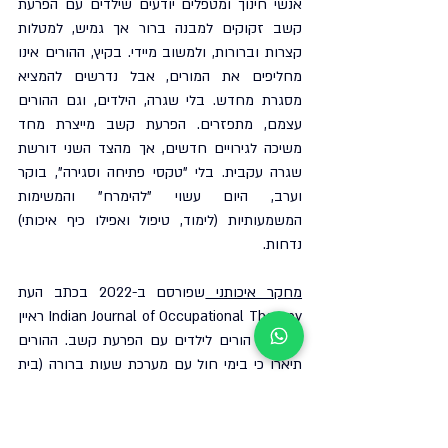
אנשי חינוך ומטפלים יודעים שילדים עם הפרעת 
קשב זקוקים למבנה ברור אך גמיש, למטלות 
קצרות וברורות, ולמשוב מיידי. בקיץ, ההורים אינו 
מחליפים את המורים, אבל נדרשים להמציא 
מסגרת מחדש. בלי שגרה, הילדים, וגם ההורים 
עצמם, מתפזרים. הפרעת קשב מייצרת מחד 
משיכה לגירויים חדשים, אך מהצד השני דורשת 
שגרה עקבית. בלי "טקסי פתיחה וסגירה", בוקר 
וערב, היום עשוי "להימרח" והמשימות 
המשמעותיות (לימוד, טיפול ואפילו כיף איכותי) 
נדחות.
מחקר איכותני 
שפורסם ב-2022 בכתב העת 
Indian Journal of Occupational Therapy ראיין 
אף הוא הורים לילדים עם הפרעת קשב. ההורים 
תיארו כי בימי חול עם מערכת שעות ברורה (בית 
ספר בבוקר, שיעורי בית אחה"צ), ילדיהם 
מתפקדים טוב יותר. אף שהיו קשיים, עצם הידיעה 
של "מה בא אחר כך" - עזרה. לעומת זאת, 