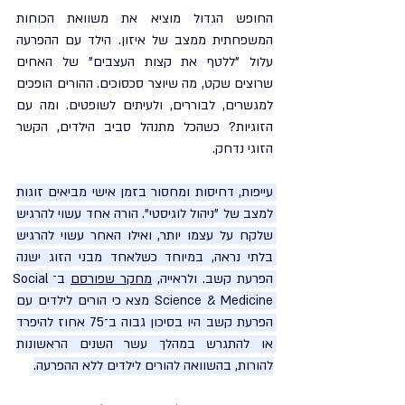
החופש הגדול מוציא את משוואת הכוחות 
המשפחתית ממצב של איזון. הילד עם ההפרעה 
עלול "ללטף את קצות העצבים" של האחים 
שרוצים שקט, מה שיוצר סכסוכים. ההורים הופכים 
למגשרים, לבוררים, ולעיתים לשופטים. ומה עם 
הזוגיות? כשהכל מתנהל סביב הילדים, הקשר 
הזוגי נדחק.
עייפות, דחיסות ומחסור בזמן אישי מביאים זוגות 
למצב של "ניהול לוגיסטי". הורה אחד עשוי להרגיש 
שלקח על עצמו יותר, ואילו האחר עשוי להרגיש 
בלתי נראה, במיוחד כשלאחד מבני הזוג ישנה 
הפרעת קשב. ולראייה, 
מחקר שפורסם
 ב־Social 
Science & Medicine מצא כי הורים לילדים עם 
הפרעת קשב היו בסיכון גבוה ב־75 אחוז להיפרד 
או להתגרש במהלך עשר השנים הראשונות 
להורות, בהשוואה להורים לילדים ללא ההפרעה.