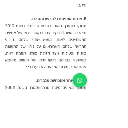
ורגע.
5. אנחנו אמפטיים למי שדומה לנו.
מחקר שנערך באוניברסיטת טורונטו בשנת 2010 
מצא שכאשר נבדקים צפו בקטעי וידאו של אנשים 
המשתייכים לאותו מוצא אתני שלהם, נוירוני 
המראה שלהם, האחראיים על זיהוי של תחושות 
כוונות ופעולות אצל הזולת פעלו. לעומת זאת, 
כשהוצגו בפניהם קטעי וידאו של אנשים ממוצא 
אתני אחר, נוירוני המראה לא פעלו כלל.
6. נשים יותר אמפתיות מגברים.
מחקר מאוניברסיטת נורת'וווסטרן בשנת 2008 
מצא שבמבחנים בהם בדקו אמפתיה רגשית, 
כלומר הרגשת רגשות של האחר, הנשים הצליחו 
באופן מובהק יותר מהגברים.
7. אמפתיה מאפיינת את אוכלוסיית הקשב.