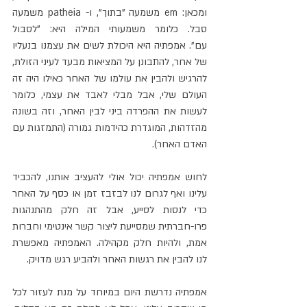
ומכאן: em משמעה "בתוך", ו- patheia משמעה 
סבל. כלומר משמעותי המילה היא: "לסבול 
עם". אמפתיה היא היכולת לשים את עצמנו בנעליו 
של אחר, להתבונן על המציאות מבעד לעיני הזולת, 
להרגיש ולהבין את עולמו של האחר כאילו היה זה 
העולם שלי, אבל מבלי לאבד את עצמי, כלומר 
לעשות את ההפרדה ביני לבין האחר, וזה בשונה 
מהזדהות, המוגדרת כהידמות גמורה (התמזגות עם 
האדם האחר).
לחוש אמפתיה יכול אולי להעציב אותנו, להכביד 
עלינו ואף לגרום לנו לבזבז זמן או כסף על האחר 
כדי לנסות לסייע, אבל זה חלק מהתנהגות 
פרו-חברתית שמסייעת ליצור קשר אינטימי וחברות 
אמת, ולהיות חלק מקהילה. האמפתיה מאפשרת 
לנו להבין את רגשות האחר ולהביע רגש מדויק.
אמפתיה נדרשת היום במיוחד על מנת לעזור לכל 