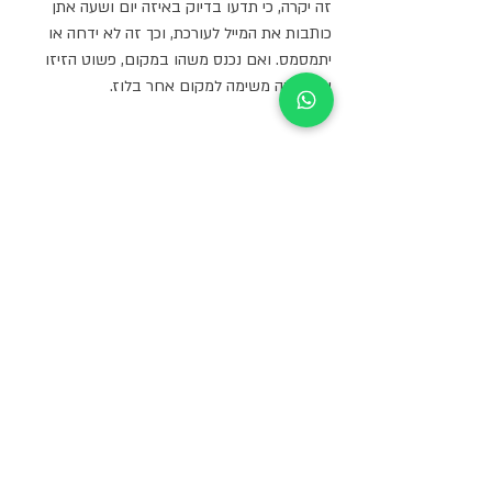
זה יקרה, כי תדעו בדיוק באיזה יום ושעה אתן 
כותבות את המייל לעורכת, וכך זה לא ידחה או 
יתמסמס. ואם נכנס משהו במקום, פשוט הזיזו 
את אותה משימה למקום אחר בלוז.
מסקנה-
 לא צריך גם וגם, צריך את מה שחשוב, 
וכדי להגיע לזה צריך קודם כל להבין מה חשוב, 
ואחר כך לחלק את המטרה הגדולה למשימות 
קטנות ולשבצן ביומן, תוך כדי קבלת עזרה 
בדברים שפחות חשובים! ככה תעשו מה שאתן 