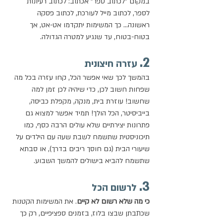
במקום "לכתוב ספר" אכתוב: לכתוב רעיונות 
לספר, לכתוב מייל לעורכת, לכתוב פסקה 
ראשונה... כך המשימות יתקדמו אט-אט, אך 
בטוח-בטוח, עד שנגיע למטרה הגדולה.
2.
 עזרה חיצונית
בהמשך לכך שאי אפשר הכל, קחו עזרה בכל מה 
שפחות חשוב לכן, כדי שיהיה לכן זמן למה 
שחשוב! עוזרת בית, מנקה, מקפלת כביסה, 
בייביסיטר, הכל הולך! תמיד אפשר למצוא גם 
פתרונות יצירתיים שלא עולים הרבה כסף, כמו 
תיכוניסטית שתשמח לשבת שעה עם הילדים על 
שיעורי הבית (גם חוסך ריבים בדרך), או סבתא 
שתשמח להביא בישולים להמשך השבוע.
3.
 לרשום הכל
כי מה שלא רשום לא קיים
. את המשימות הקטנות 
שכתבתן שבצו בלוז, בזמנים ספציפיים, רק כך 