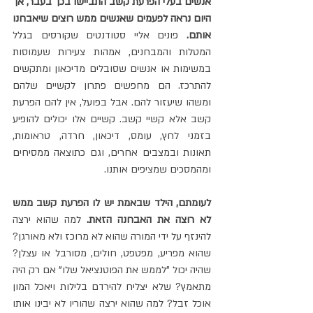
אנשים בעלי הפרעת קשב התביישו בכך בעבר, אך 
היום נראה לפעמים שאנשים ממש רוצים שיאבחנו 
אותם. 
פונים אליי סטודנטים שקורסים בגלל 
המטלות והמבחנים, אמהות צעירות שעמוסות 
במשימות או אנשים שסובלים מדיכאון ומתקשים 
להתרכז. הם מחפשים פתרון לקשיים שלהם 
ומשהו שיעזור להם. אבל בפועל, אין להם הפרעת 
קשב אלא קשיי קשב. קשיים אלו יכולים להופיע 
בזמני לחץ, עומס, דיכאון, חרדה, טראומות, 
תאונות ובמצבים אחרים, וגם כתוצאה ממסיחים 
ומהמסכים שמציפים אותנו.
לעומתם, הילד שבאמת יש לו הפרעת קשב ממש 
לא רוצה את האבחנה הזאת. 
למה שהוא ירצה 
להינזף על ידי המורה שהוא לא מרוכז ולא מאורגן? 
שהוא מפריע, מפטפט, חולים, מסורבל או עצלן? 
שהיה יכול "לממש את הפוטנציאל שלו" אם רק היה 
מתאמץ? שלא יצליח להירדם בלילות ויאכל המון 
אוכל זבל? למה שהוא ירצה שהוריו לא יבינו אותו 