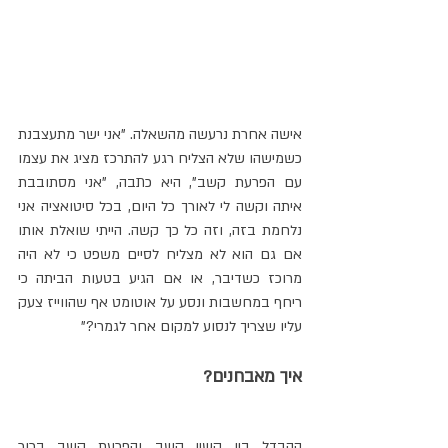
אישה אחרת נרעשה מהשאלה. "אני ישר מתעצבנת 
כשמישהו שלא הצליח רגע להתרכז מציג את עצמו 
עם הפרעת קשב", היא כתבה, "אני מסתובבת 
איתה וקשה לי לאורך כל היום, בכל סיטואציה אני 
נלחמת בזה, וזה כל כך קשה. הייתי שואלת אותו 
אם גם הוא לא מצליח לסיים משפט כי לא היה 
מרוכז כשדיבר, או אם הגיע בטעות הביתה כי 
ריחף במחשבות ונסע על אוטומט אף שהווייז צעק 
עליו שצריך לנסוע למקום אחר לגמרי?"
איך מאבחנים?
ההבדל בין קשיי קשב והפרעת קשב ברור 