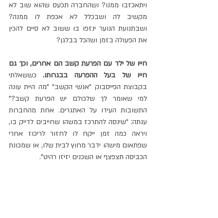
ויתאכזבו ממנו? ושהחברה תכעס שהוא שוב לא 
מקשיב לה ושבכלל לא אכפת לו ממנה? 
ושבתנועת הנוער ינזפו בו ששוב לא סיים להכין 
את הפעולה בזמן ושהכל בבלגן?
חייו של ילד עם הפרעת קשב הם אחרים, וכך גם 
חייו של בעל ההפרעה בבגרותו. 
כששאלתי 
בקבוצת הפייסבוק "אנשי הקשב" "מה היית עונה 
למי שאומר לך שלכולם יש הפרעת קשב?" 
התשובות העידו על האתגרים. אחת מהחברות 
ענתה: "שינסה להתרכז במשהו שחייבים לדייק בו, 
ויראה כמה זמן ייקח לו לחזור לריכוז אחרי 
שפתאום מישהו ידבר מחוץ לבית שלו, או שמכונת 
הכביסה תצפצף או השכנים יזיזו רהיט".