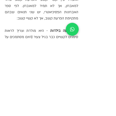
למאבחן, אך לא תמיד למאובחן. לפי ספר 
האבחנות הפסיכיאטרי, יש שני תנאים שבהם 
מתקיימת הפרעת קשב, אך לא קשיי קשב:
1. מופיעה בילדות
 - היא מולדת וצריך לראות 
סימנים לקשיים כבר בגיל צעיר (היום מסתמכים על 
עדויות מגיל 12). הסימנים יכולים להיות טווח קשב 
קצר, חוסר תשומת לב, חוסר הבחנה במידע, 
שכחה, דחיינות, מוסחות ובחלק מהמקרים גם 
היפראקטיביות.
2. מופיעה במגוון תחומי חיים
 - זוהי הפרעת 
"מטרייה" המפריעה משמעותית במגוון תחומים, 
כמו קשיי לימודים, בלגן בבית, ריבים עם חברים 
או בדידות, התפרצויות זעם ועוד.
ההפרעה היא גורם סיכון משמעותי בחיים, במיוחד 
כאשר היא לא מאובחנת ולא מטופלת כבר בגיל 
צעיר. היא עלולה להוביל להישגים אקדמיים 